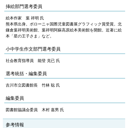
挿絵部門選考委員
絵本作家 葉 祥明 氏
熊本県出身。ボローニャ国際児童図書展グラフィック賞受賞。北
鎌倉葉祥明美術館、葉祥明阿蘇高原絵本美術館を開館。近著に絵
本「星の王子さま」など。
小中学生作文部門選考委員
社会教育指導員 能登 克已 氏
選考統括・編集委員
吉川市立図書館長 竹林 聡 氏
編集委員
図書館協議会委員 木村 嘉男 氏
参考情報