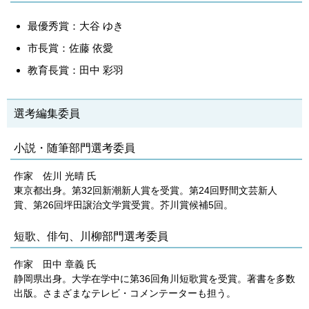
最優秀賞：大谷 ゆき
市長賞：佐藤 依愛
教育長賞：田中 彩羽
選考編集委員
小説・随筆部門選考委員
作家 佐川 光晴 氏
東京都出身。第32回新潮新人賞を受賞。第24回野間文芸新人
賞、第26回坪田譲治文学賞受賞。芥川賞候補5回。
短歌、俳句、川柳部門選考委員
​作家 田中 章義 氏
静岡県出身。大学在学中に第36回角川短歌賞を受賞。著書を多数
出版。さまざまなテレビ・コメンテーターも担う。