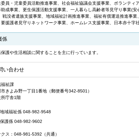
生委員・児童委員活動推進事業、社会福祉協議会支援事業、ボランティ
等助成事業、更生保護活動支援事業、一人暮らし高齢者等見守り事業(安
)、戦没者遺族支援事業、地域福祉計画推進事業、福祉有償運送推進事業
、要援護者見守りネットワーク事業、ホームレス支援事業、日本赤十字
護係
活保護や生活相談に関することを主に行っています。
問い合わせ
域福祉課
市きよみ野一丁目1番地（郵便番号342-8501）
役所庁舎1階
地域福祉係 048‐982‐9548
保護係 048‐982‐9602
クス：048-981-5392（共通）