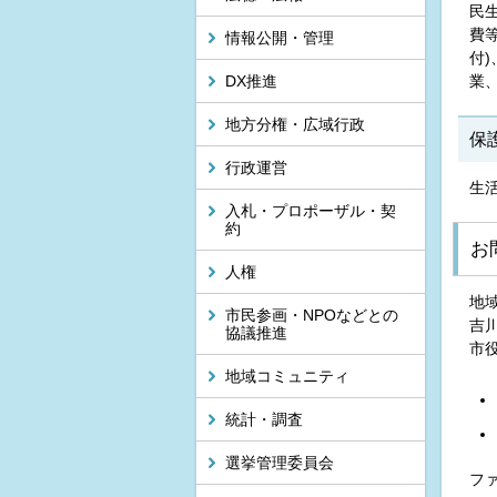
民
費
情報公開・管理
付
DX推進
業
地方分権・広域行政
保
行政運営
生
入札・プロポーザル・契
約
お
人権
地
市民参画・NPOなどとの
吉川
協議推進
市
地域コミュニティ
統計・調査
選挙管理委員会
ファ