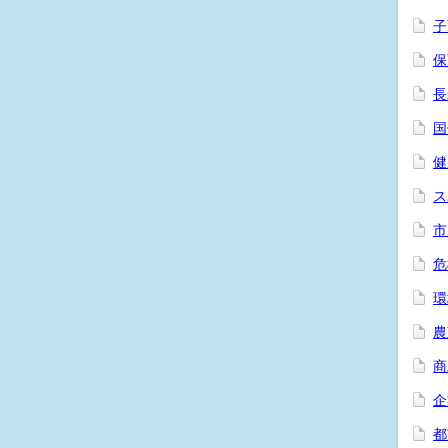
子
保
長
国
健
ス
市
危
環
農
商
企
都