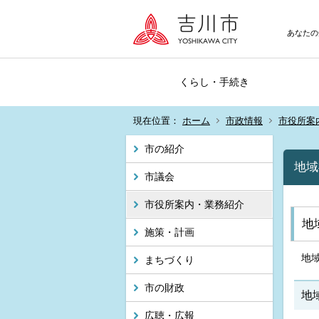
あなたの
くらし・手続き
現在位置：
ホーム
市政情報
市役所案
市の紹介
地域
市議会
市役所案内・業務紹介
地
施策・計画
地
まちづくり
市の財政
地
広聴・広報