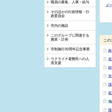
職員の募集、人事・給与
メ
そのほかの行政情報・行
政委員会
市内の施設
このグループに関連する
施策・計画
この
市制施行30周年記念事業
政
ウクライナ避難民への人
庶
道支援
財
市
課
収
地
障