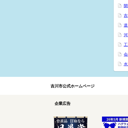
開
吉
道
河
工
会
水
吉川市公式ホームページ
企業広告