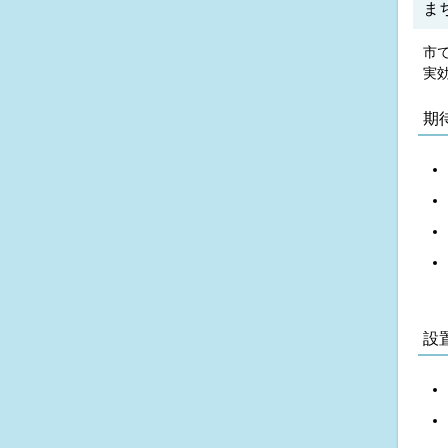
ま
市
実
期
設