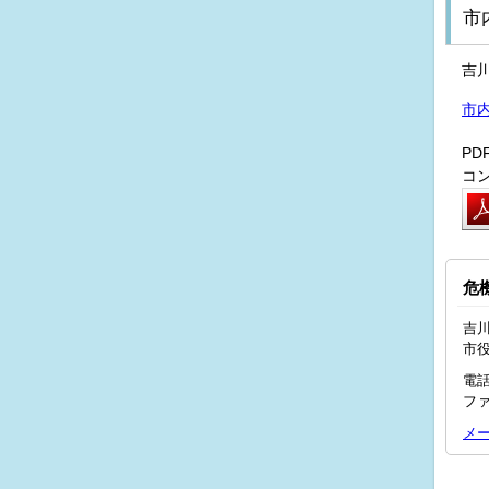
市
吉
市
P
コ
危
吉川
市
電話
ファ
メ