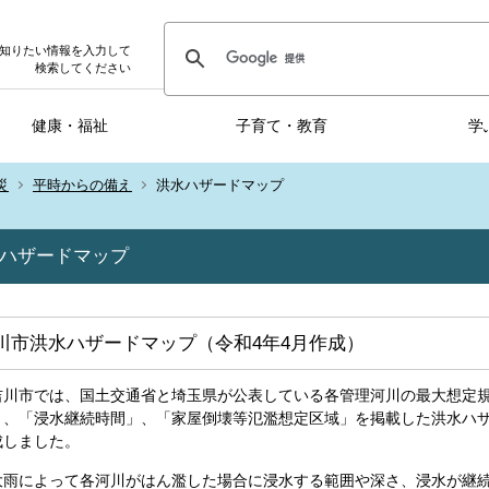
知りたい情報を入力して
検索してください
健康・福祉
子育て・教育
学
災
平時からの備え
洪水ハザードマップ
ハザードマップ
川市洪水ハザードマップ（令和4年4月作成）
川市では、国土交通省と埼玉県が公表している各管理河川の最大想定規
」、「浸水継続時間」、「家屋倒壊等氾濫想定区域」を掲載した洪水ハザー
成しました。
雨によって各河川がはん濫した場合に浸水する範囲や深さ、浸水が継続