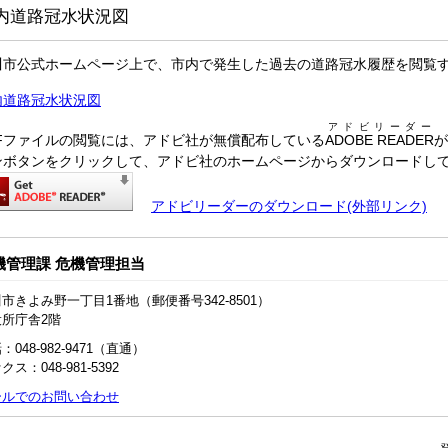
内道路冠水状況図
川市公式ホームページ上で、市内で発生した過去の道路冠水履歴を閲覧
内道路冠水状況図
アドビリーダー
DFファイルの閲覧には、アドビ社が無償配布している
ADOBE READER
が
ンボタンをクリックして、アドビ社のホームページからダウンロードし
アドビリーダーのダウンロード(外部リンク)
機管理課 危機管理担当
市きよみ野一丁目1番地（郵便番号342-8501）
役所庁舎2階
：048-982-9471（直通）
クス：048-981-5392
ールでのお問い合わせ