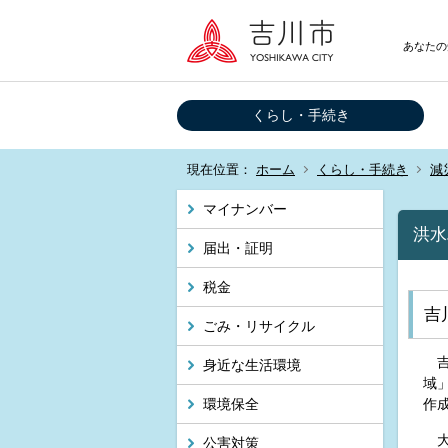
あなたの
くらし・手続き
現在位置：
ホーム
くらし・手続き
減
マイナンバー
洪水
届出・証明
税金
吉
ごみ・リサイクル
吉
身近な生活環境
域
環境保全
作
大
公害対策