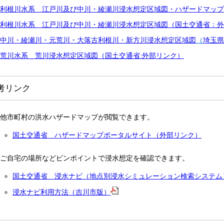
利根川水系 江戸川及び中川・綾瀬川浸水想定区域図・ハザードマップ
利根川水系 江戸川及び中川・綾瀬川浸水想定区域図（国土交通省：外
中川・綾瀬川・元荒川・大落古利根川・新方川浸水想定区域図
（
埼玉県
荒川水系 荒川浸水想定区域図（国土交通省:外部リンク）
考リンク
他市町村の洪水ハザードマップが閲覧できます。
国土交通省 ハザードマップポータルサイト（外部リンク）
ご自宅の場所などピンポイントで浸水想定を確認できます。
国土交通省 浸水ナビ（地点別浸水シミュレーション検索システム
浸水ナビ利用方法（吉川市版）