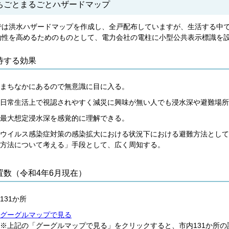
ちごとまるごとハザードマップ
では洪水ハザードマップを作成し、全戸配布していますが、生活する中
効性を高めるためのものとして、電力会社の電柱に小型公共表示標識を
待する効果
まちなかにあるので無意識に目に入る。
日常生活上で視認されやすく減災に興味が無い人でも浸水深や避難場所
最大想定浸水深を感覚的に理解できる。
ウイルス感染症対策の感染拡大における状況下における避難方法として
方法について考える」手段として、広く周知する。
置数（令和4年6月現在）
131か所
グーグルマップで見る
※上記の「グーグルマップで見る」をクリックすると、市内131か所