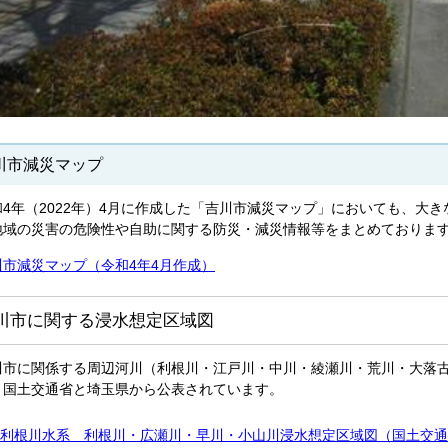
川市減災マップ
4年（2022年）4月に作成した
「吉川市減災マップ」においても、大き
地域の災害の危険性や自助に関する防災・減災情報等をまとめておりま
川市減災マップ（令和4年4月作成）
川市に関する浸水想定区域図
川市に関係する周辺河川（利根川・江戸川・中川・綾瀬川・荒川・大落
、国土交通省と埼玉県から公表されています。
利根川水系 利根川・広瀬川・早川・小山川浸水想定区域図（国土交通