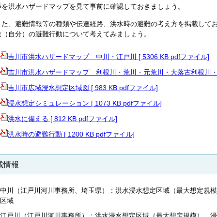
等を洪水ハザードマップを見て事前に確認しておきましょう。
た、避難情報等の種類や伝達経路、洪水時の避難の考え方を掲載してお
族（自分）の避難行動について考えてみましょう。
吉川市洪水ハザードマップ 中川・江戸川 [ 5306 KB pdfファイル]
吉川市洪水ハザードマップ
利根川・荒川・元荒川・大落古利根川・新方川 
吉川市広域浸水想定区域図 [ 983 KB pdfファイル]
浸水想定シミュレーション [ 1073 KB pdfファイル]
洪水に備える [ 812 KB pdfファイル]
洪水時の避難行動 [ 1200 KB pdfファイル]
載情報
中川（江戸川河川事務所、埼玉県）：洪水浸水想定区域（最大想定規模
区域
江戸川（江戸川河川事務所）：洪水浸水想定区域（最大想定規模）、