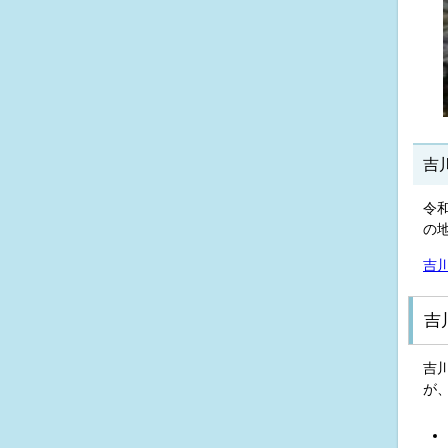
吉
令和
の
吉
吉
吉
が