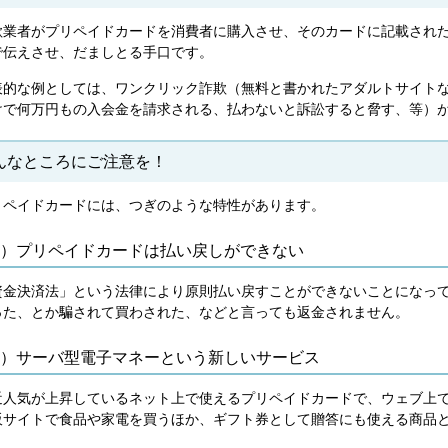
欺業者がプリペイドカードを消費者に購入させ、そのカードに記載され
で伝えさせ、だましとる手口です。
表的な例としては、ワンクリック詐欺（無料と書かれたアダルトサイト
けで何万円もの入会金を請求される、払わないと訴訟すると脅す、等）
んなところにご注意を！
リペイドカードには、つぎのような特性があります。
1）プリペイドカードは払い戻しができない
資金決済法」という法律により原則払い戻すことができないことになっ
った、とか騙されて買わされた、などと言っても返金されません。
2）サーバ型電子マネーという新しいサービス
近人気が上昇しているネット上で使えるプリペイドカードで、ウェブ上
販サイトで食品や家電を買うほか、ギフト券として贈答にも使える商品