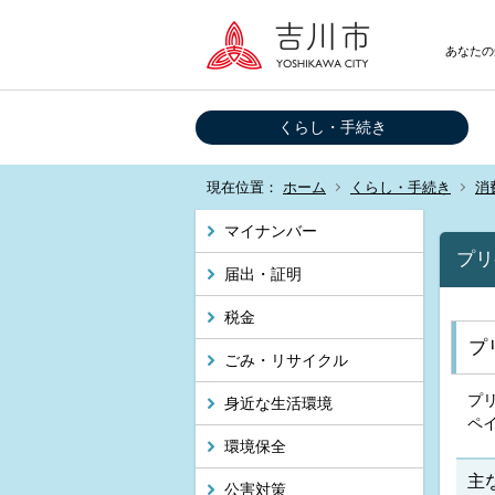
あなたの
くらし・手続き
現在位置：
ホーム
くらし・手続き
消
マイナンバー
プリ
届出・証明
税金
プ
ごみ・リサイクル
プ
身近な生活環境
ペ
環境保全
主
公害対策