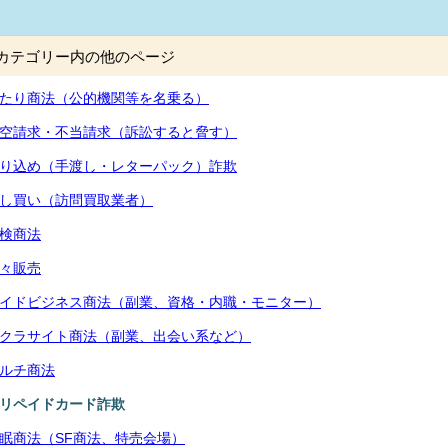
カテゴリー内の他のページ
たり商法（公的機関等を名乗る）
空請求・不当請求（訴訟すると脅す）
り込め（手渡し・レターパック）詐欺
し買い（訪問買取業者）
検商法
々販売
イドビジネス商法（副業、資格・内職・モニター）
クラサイト商法（副業、出会い系など）
ルチ商法
リペイドカード詐欺
眠商法（SF商法、特売会場）