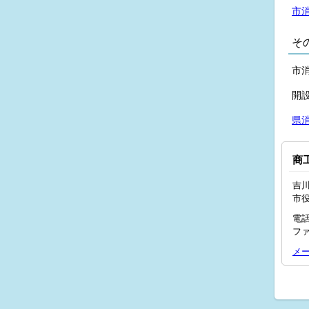
市
そ
市
開
県
商
吉川
市
電話
ファ
メ