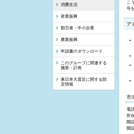
こ
消費生活
号
産業振興
ア
勤労者・中小企業
農業振興
申請書のダウンロード
このグループに関連する
施策・計画
東日本大震災に関する防
災情報
市
電話
所
開
開