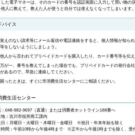
うした電子マネーは、そのカードの番号を認証画面に入力して買い物の
を他人に教えて、教えた人が使うと自分では使えなくなってしまいます
ドバイス
覚えのない請求等にメール返信や電話連絡をすると、個人情報が知られ
等をしないようにしましょう。
他人から言われてプリペイドカードを購入したり、カード番号等を伝え
万が一、番号を教えてしまった場合でも、プリペイドカードの発行会社
があるので、早急に連絡してください。
困ったときは、すぐに市消費生活センターにご相談ください。
消費生活センター
：048-982-9697（直通）または消費者ホットライン188番へ
在地：吉川市役所商工課内
設日：月曜日・火曜日・木曜日・金曜日 ※祝日・年末年始を除く
設時間：午前10時から午後4時まで ※正午から午後1時までを除く、受