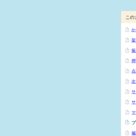
この
か
架
振
押
点
次
サ
サ
マ
プ
催