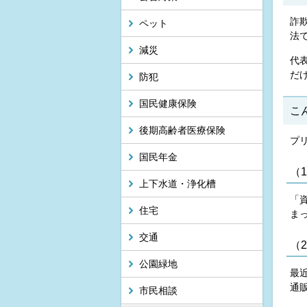
詐
ペット
法
減災
代
だ
防犯
国民健康保険
こ
後期高齢者医療保険
プ
国民年金
（
上下水道・浄化槽
「
住宅
ま
交通
（
公園緑地
最
通
市民相談