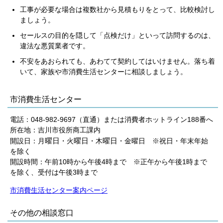
工事が必要な場合は複数社から見積もりをとって、比較検討し
ましょう。
セールスの目的を隠して「点検だけ」といって訪問するのは、
違法な悪質業者です。
不安をあおられても、あわてて契約してはいけません。落ち着
いて、家族や市消費生活センターに相談しましょう。
市消費生活センター
電話：048-982-9697（直通）または消費者ホットライン188番へ
所在地：吉川市役所商工課内
曜日
曜日
曜日
開設日：月
・火
・木
・金曜日 ※祝日・年末年始
を除く
開設時間：午前10時から午後4時まで ※正午から午後1時まで
を除く、受付は午後3時まで
市消費生活センター案内ページ
その他の相談窓口