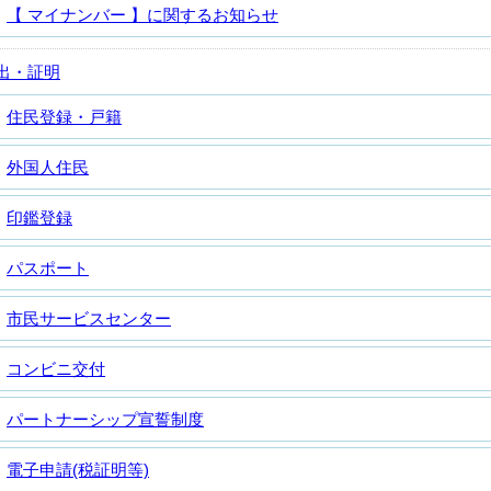
【 マイナンバー 】に関するお知らせ
出・証明
住民登録・戸籍
外国人住民
印鑑登録
パスポート
市民サービスセンター
コンビニ交付
パートナーシップ宣誓制度
電子申請(税証明等)