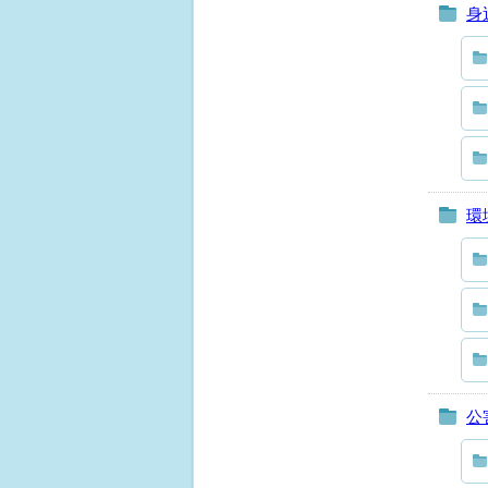
身
環
公