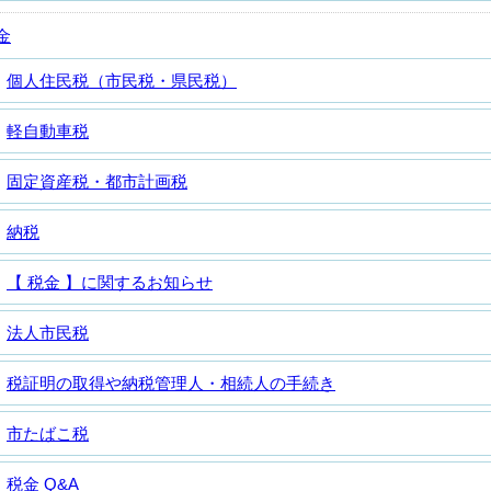
金
個人住民税（市民税・県民税）
軽自動車税
固定資産税・都市計画税
納税
【 税金 】に関するお知らせ
法人市民税
税証明の取得や納税管理人・相続人の手続き
市たばこ税
税金 Q&A