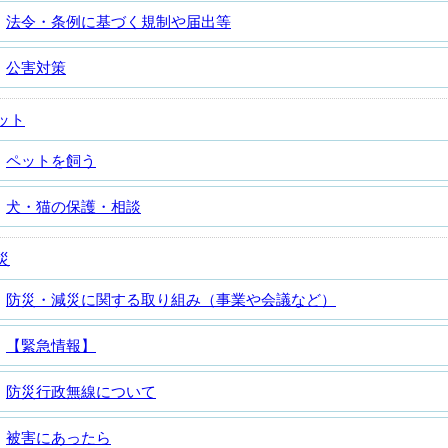
法令・条例に基づく規制や届出等
公害対策
ット
ペットを飼う
犬・猫の保護・相談
災
防災・減災に関する取り組み（事業や会議など）
【緊急情報】
防災行政無線について
被害にあったら