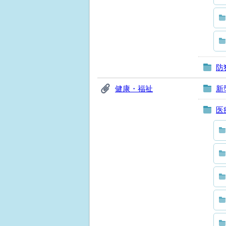
防
健康・福祉
新
医