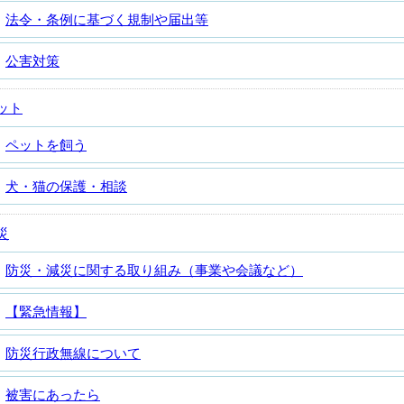
法令・条例に基づく規制や届出等
公害対策
ット
ペットを飼う
犬・猫の保護・相談
災
防災・減災に関する取り組み（事業や会議など）
【緊急情報】
防災行政無線について
被害にあったら