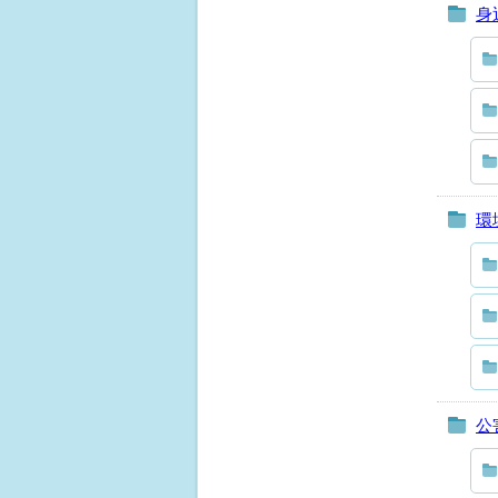
身
環
公