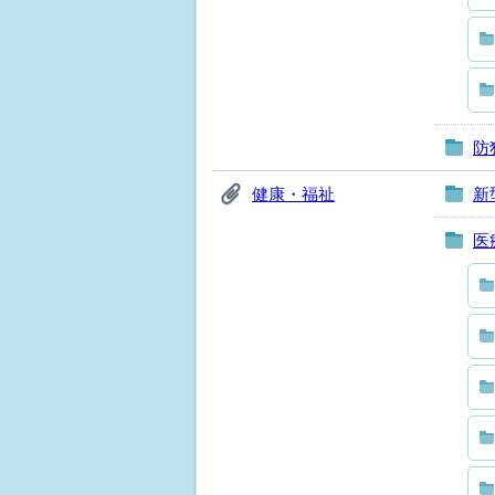
防
健康・福祉
新
医