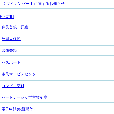
【 マイナンバー 】に関するお知らせ
出・証明
住民登録・戸籍
外国人住民
印鑑登録
パスポート
市民サービスセンター
コンビニ交付
パートナーシップ宣誓制度
電子申請(税証明等)