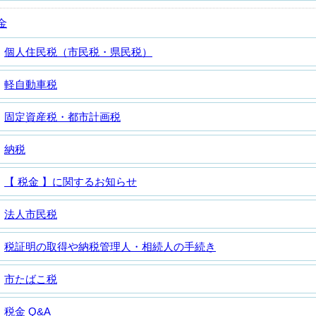
金
個人住民税（市民税・県民税）
軽自動車税
固定資産税・都市計画税
納税
【 税金 】に関するお知らせ
法人市民税
税証明の取得や納税管理人・相続人の手続き
市たばこ税
税金 Q&A