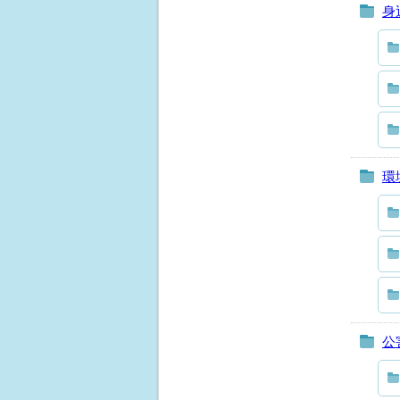
身
環
公