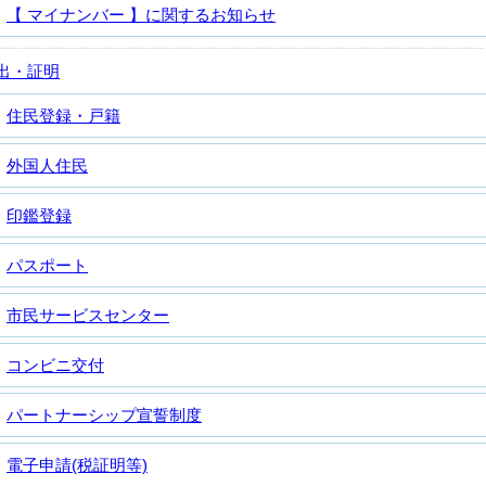
【 マイナンバー 】に関するお知らせ
出・証明
住民登録・戸籍
外国人住民
印鑑登録
パスポート
市民サービスセンター
コンビニ交付
パートナーシップ宣誓制度
電子申請(税証明等)