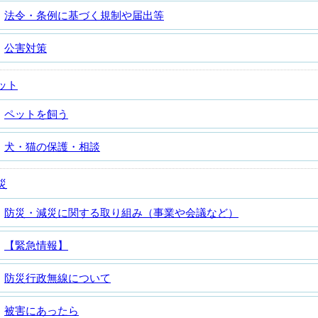
法令・条例に基づく規制や届出等
公害対策
ット
ペットを飼う
犬・猫の保護・相談
災
防災・減災に関する取り組み（事業や会議など）
【緊急情報】
防災行政無線について
被害にあったら