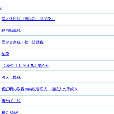
金
個人住民税（市民税・県民税）
軽自動車税
固定資産税・都市計画税
納税
【 税金 】に関するお知らせ
法人市民税
税証明の取得や納税管理人・相続人の手続き
市たばこ税
税金 Q&A