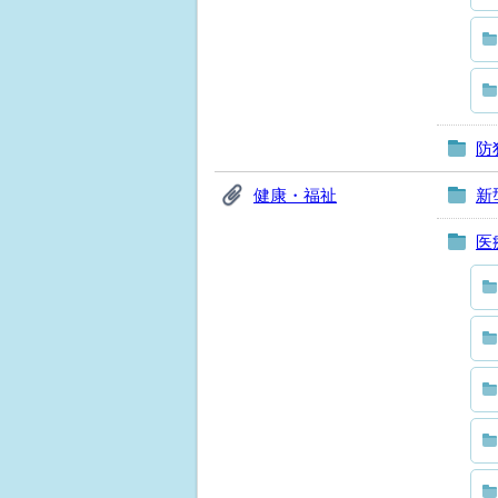
防
健康・福祉
新
医