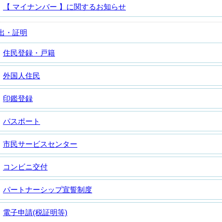
【 マイナンバー 】に関するお知らせ
出・証明
住民登録・戸籍
外国人住民
印鑑登録
パスポート
市民サービスセンター
コンビニ交付
パートナーシップ宣誓制度
電子申請(税証明等)