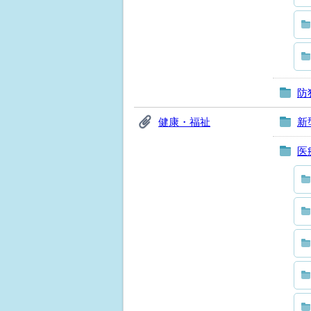
防
健康・福祉
新
医