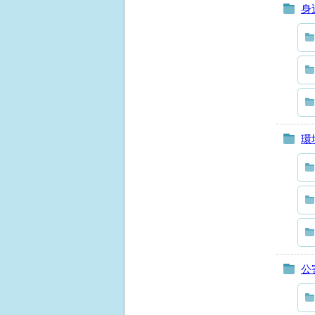
身
環
公