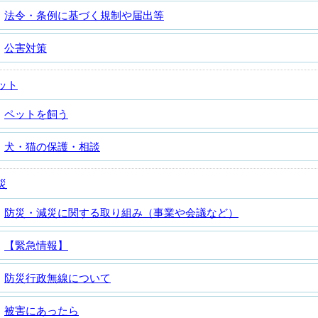
法令・条例に基づく規制や届出等
公害対策
ット
ペットを飼う
犬・猫の保護・相談
災
防災・減災に関する取り組み（事業や会議など）
【緊急情報】
防災行政無線について
被害にあったら