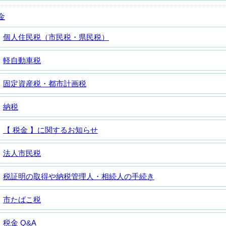
金
個人住民税（市民税・県民税）
軽自動車税
固定資産税・都市計画税
納税
【 税金 】に関するお知らせ
法人市民税
税証明の取得や納税管理人・相続人の手続き
市たばこ税
税金 Q&A