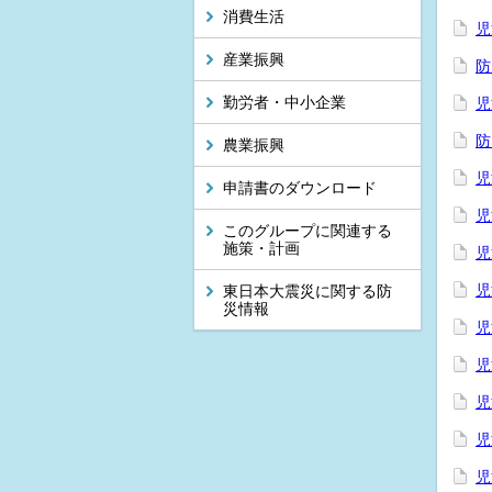
消費生活
児
産業振興
防
勤労者・中小企業
児
防
農業振興
児
申請書のダウンロード
児
このグループに関連する
施策・計画
児
児
東日本大震災に関する防
災情報
児
児
児
児
児