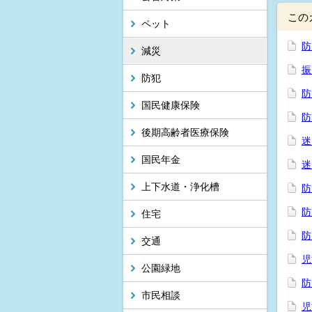
この
ペット
防
減災
振
防犯
防
国民健康保険
防
後期高齢者医療保険
迷
国民年金
迷
上下水道・浄化槽
防
防
住宅
防
交通
児
公園緑地
防
市民相談
児