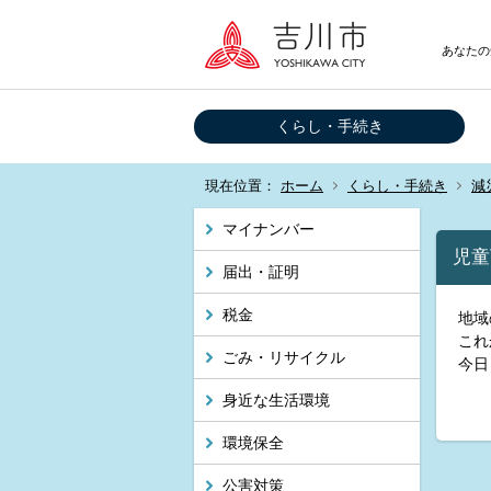
あなたの
くらし・手続き
現在位置：
ホーム
くらし・手続き
減
マイナンバー
児童
届出・証明
税金
地域
これ
ごみ・リサイクル
今日
身近な生活環境
環境保全
公害対策