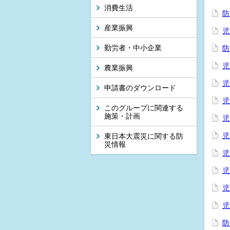
消費生活
防
産業振興
児
勤労者・中小企業
防
児
農業振興
児
申請書のダウンロード
児
このグループに関連する
施策・計画
児
児
東日本大震災に関する防
災情報
児
児
児
児
防