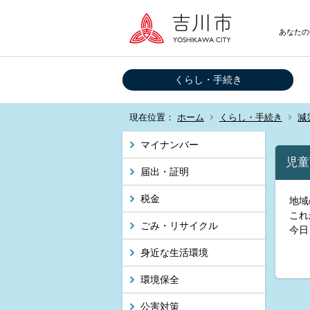
あなたの
くらし・手続き
現在位置：
ホーム
くらし・手続き
減
マイナンバー
児童
届出・証明
税金
地域
これ
ごみ・リサイクル
今日
身近な生活環境
環境保全
公害対策