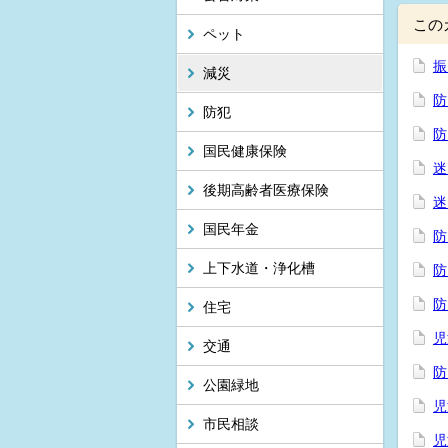
この
ペット
振
減災
防
防犯
防
国民健康保険
迷
後期高齢者医療保険
迷
国民年金
防
上下水道・浄化槽
防
防
住宅
児
交通
防
公園緑地
児
市民相談
児