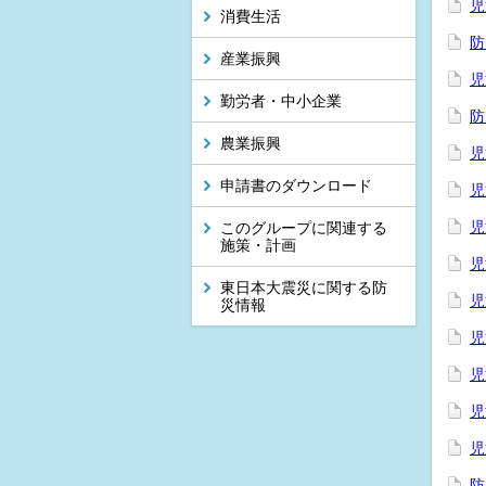
児
消費生活
防
産業振興
児
勤労者・中小企業
防
農業振興
児
申請書のダウンロード
児
児
このグループに関連する
施策・計画
児
東日本大震災に関する防
児
災情報
児
児
児
児
防