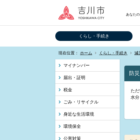
あなたの
くらし・手続き
現在位置：
ホーム
くらし・手続き
減
マイナンバー
防災
届出・証明
税金
ただ
水分
ごみ・リサイクル
身近な生活環境
環境保全
公害対策