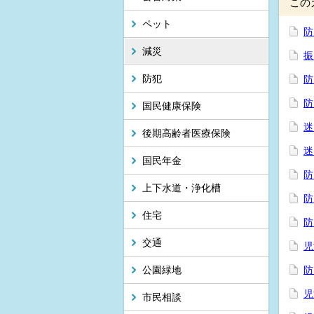
この
ペット
防
減災
振
防犯
防
防
国民健康保険
迷
後期高齢者医療保険
迷
国民年金
防
上下水道・浄化槽
防
住宅
防
交通
児
公園緑地
防
児
市民相談