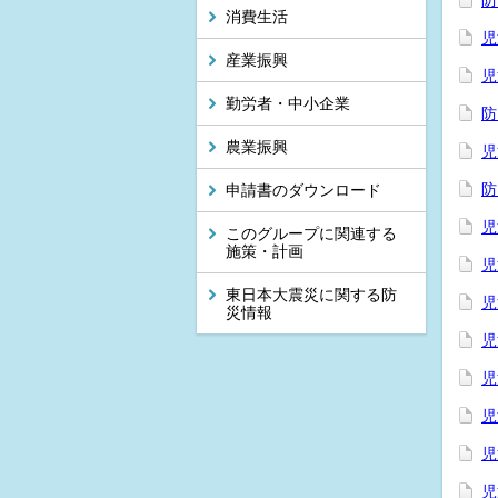
防
消費生活
児
産業振興
児
勤労者・中小企業
防
農業振興
児
防
申請書のダウンロード
児
このグループに関連する
施策・計画
児
東日本大震災に関する防
児
災情報
児
児
児
児
児