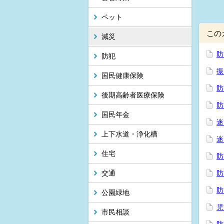
ペット
この
減災
防
防犯
振
国民健康保険
防
後期高齢者医療保険
防
国民年金
迷
上下水道・浄化槽
迷
住宅
防
交通
防
防
公園緑地
児
市民相談