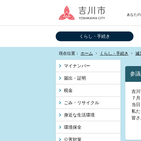
あなたの
くらし・手続き
現在位置：
ホーム
くらし・手続き
減
マイナンバー
参議
届出・証明
税金
吉川
７月
ごみ・リサイクル
当日
私た
身近な生活環境
皆さ
環境保全
公害対策