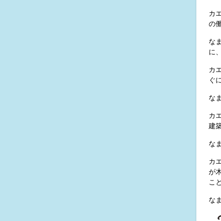
カ
の
な
に
カ
ぐ
な
カ
建
な
カ
が
こ
な