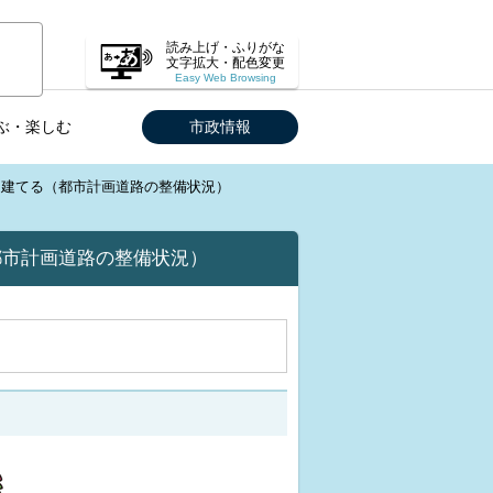
読み上げ・ふりがな
文字拡大・配色変更
Easy Web Browsing
ぶ・楽しむ
市政情報
を建てる（都市計画道路の整備状況）
都市計画道路の整備状況）