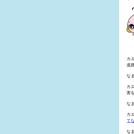
カ
道
な
カ
害
な
カ
て
な