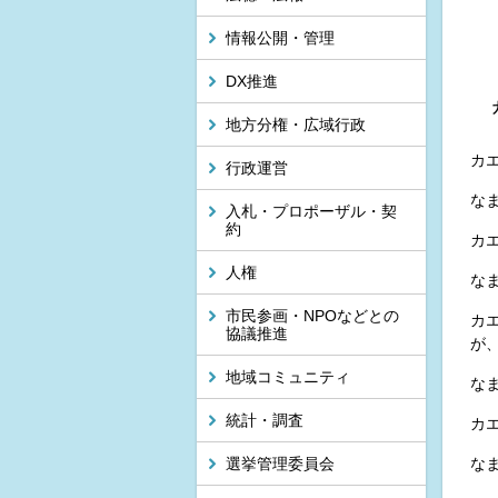
情報公開・管理
DX推進
地方分権・広域行政
カ
行政運営
な
入札・プロポーザル・契
約
カ
人権
な
市民参画・NPOなどとの
カ
協議推進
が
地域コミュニティ
な
統計・調査
カ
選挙管理委員会
な