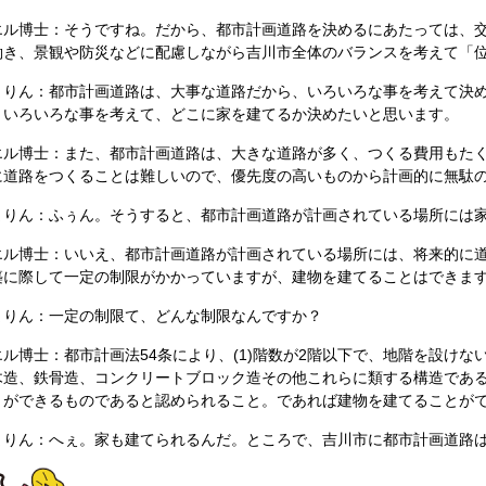
エル博士：そうですね。だから、都市計画道路を決めるにあたっては、
働き、景観や防災などに配慮しながら吉川市全体のバランスを考えて「
まりん：都市計画道路は、大事な道路だから、いろいろな事を考えて決
、いろいろな事を考えて、どこに家を建てるか決めたいと思います。
エル博士：また、都市計画道路は、大きな道路が多く、つくる費用もた
に道路をつくることは難しいので、優先度の高いものから計画的に無駄
まりん：ふぅん。そうすると、都市計画道路が計画されている場所には
エル博士：いいえ、都市計画道路が計画されている場所には、将来的に
築に際して一定の制限がかかっていますが、建物を建てることはできま
まりん：一定の制限て、どんな制限なんですか？
エル博士：都市計画法54条により、(1)階数が2階以下で、地階を設けな
木造、鉄骨造、コンクリートブロック造その他これらに類する構造である
とができるものであると認められること。であれば建物を建てることが
まりん：へぇ。家も建てられるんだ。ところで、吉川市に都市計画道路