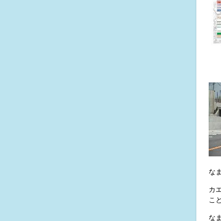
な
カ
こ
な