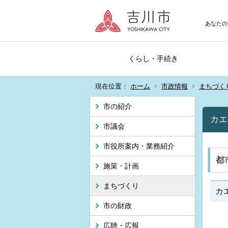
あなたの
くらし・手続き
現在位置：
ホーム
市政情報
まちづく
市の紹介
カエ
市議会
市役所案内・業務紹介
都
施策・計画
まちづくり
カ
市の財政
広聴・広報