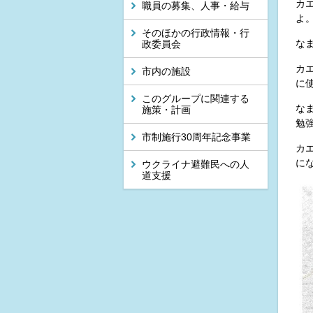
カ
職員の募集、人事・給与
よ
そのほかの行政情報・行
な
政委員会
カ
市内の施設
に
このグループに関連する
な
施策・計画
勉
市制施行30周年記念事業
カ
に
ウクライナ避難民への人
道支援