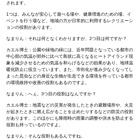
されます。
1つは、みんなが安心して遊べる場や、健康増進のための場、イ
ベントを行う場など、地域の方が日常的に利用するレクリエーシ
ョンの役割があります。
なまりん：それは何となくわかりますが、2つ目は何ですか？
カエル博士：公園や緑地の緑には、近年問題となっている都市の
中心部の気温が郊外に比べて島状に高くなるヒートアイランド現
象を減少させるための気温を和らげるなどの効果があり、地球温
暖化防止に役立っています。また、市街化が進み少なくなってし
まった昆虫などの身近な生物が生息できる環境を作っている都市
の環境維持や改善の役割もあるのですよ。
なまりん：へぇ。3つ目の役割はなんですか？
カエル博士：地震などの災害が発生したときの避難場所や、火災
が起きたときに燃え広がることを止めたりするなどの防災の役割
があります。このほかにも降雨時の雨量の調整や洪水を防止する
役割も持っているのですよ。
なまりん：そんな役割もあるんですね。