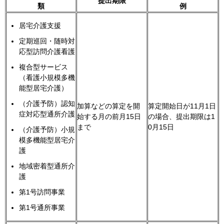
提出期限
類
例
居宅介護支援
定期巡回・随時対
応型訪問介護看護
複合型サービス
（看護小規模多機
能型居宅介護）
（介護予防）認知
加算などの算定を開
算定開始日が11月1日
症対応型通所介護
始する月の前月15日
の場合、提出期限は1
まで
0月15日
（介護予防）小規
模多機能型居宅介
護
地域密着型通所介
護
第1号訪問事業
第1号通所事業