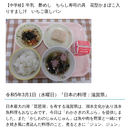
牛乳 酢めし ちらし寿司の具 花型かまぼこ入
【中学校】
りす
まし汁 いちご蒸しパン
令和5年3月1日（水曜日）『日本の料理：滋賀県』
日本最大の湖「琵琶湖」を有する滋賀県は、湖水文化があり淡水
魚料理もおなじみです。今日は「わかさぎの天ぷら」を提供しま
した。また「かしわのじゅんじゅん」は魚や肉を野菜と一緒にす
き焼き風に煮込んだ料理のこと。煮るときに「ジュン、ジュン」