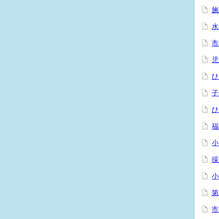
施
水
市
児
ひ
子
ひ
福
小
採
小
第
市