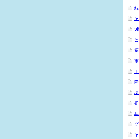
続
そ
3
公
福
市
ト
障
埼
初
耳
グ
そ