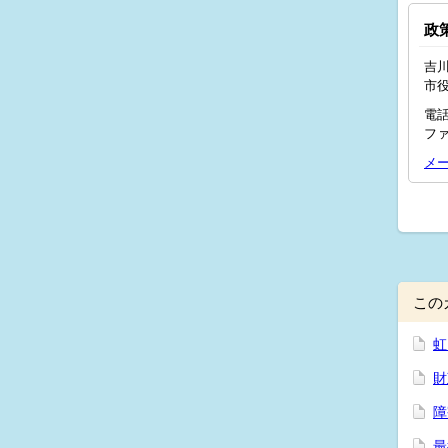
政
吉川
市
電話
ファ
メ
この
虹
財
障
最