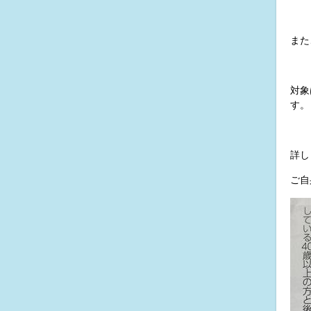
また
対象
す。
詳し
ご自