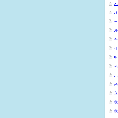
木
ひ
吉
埼
予
仕
明
光
ポ
来
立
我
我