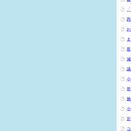
「
西
お
ま
星
減
議
小
答
施
小
定
コ