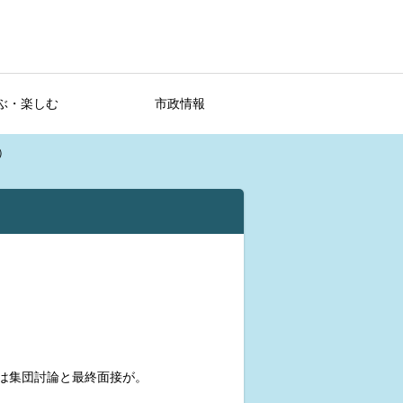
ぶ・楽しむ
市政情報
）
日は集団討論と最終面接が。