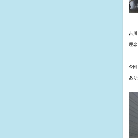
吉川
理念
今回
あり