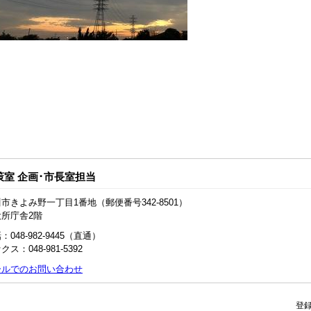
策室 企画･市長室担当
市きよみ野一丁目1番地（郵便番号342-8501）
役所庁舎2階
：048‐982‐9445（直通）
クス：048-981-5392
ールでのお問い合わせ
登録