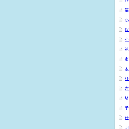
ひ
福
小
採
小
第
市
木
ひ
吉
埼
予
仕
明