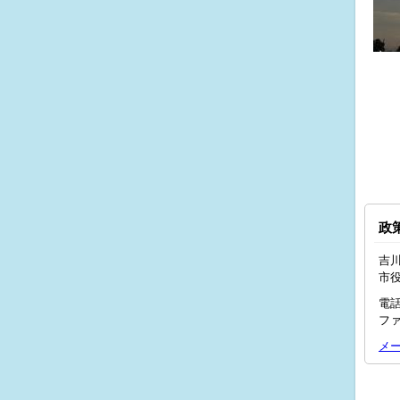
政
吉川
市
電話
ファ
メ