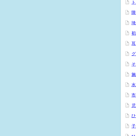
ト
障
埼
初
耳
グ
そ
施
水
市
児
ひ
子