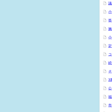
議
小
答
施
小
定
コ
続
そ
3
公
福
市