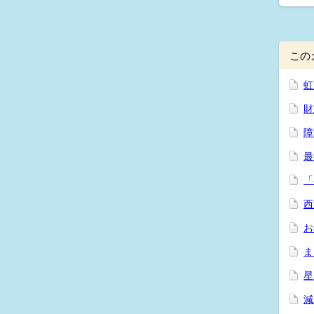
この
虹
財
障
最
「
西
お
ま
星
減