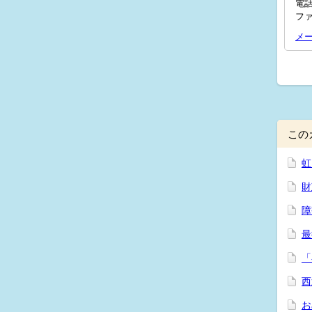
電話
ファ
メ
この
虹
財
障
最
「
西
お