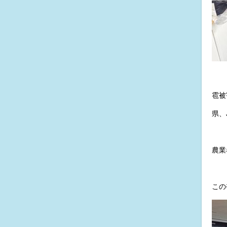
雹被
県、
農業
この