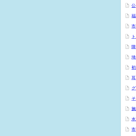
公
福
市
ト
障
埼
初
耳
グ
そ
施
水
市