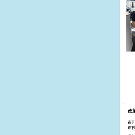
政
吉川
市