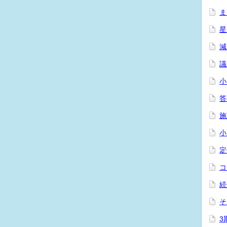
ま
星
減
議
小
答
施
小
定
コ
続
そ
3