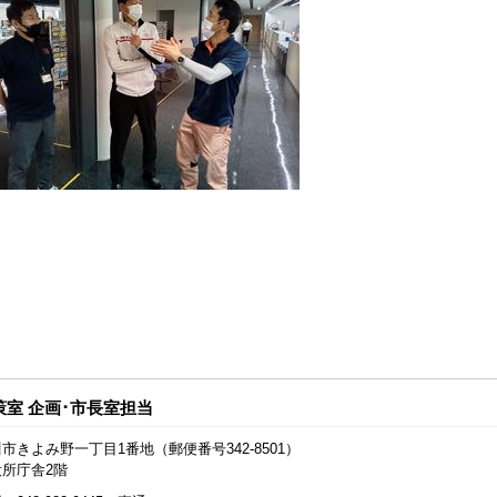
策室 企画･市長室担当
市きよみ野一丁目1番地（郵便番号342-8501）
役所庁舎2階