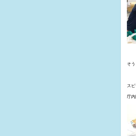
そう
スピ
庁内