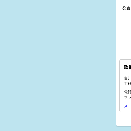
発表
政
吉川
市
電話
ファ
メ