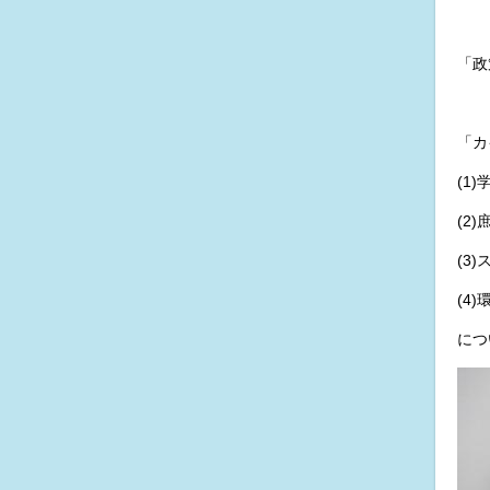
「政
「カ
(1
(2
(3
(4
につ