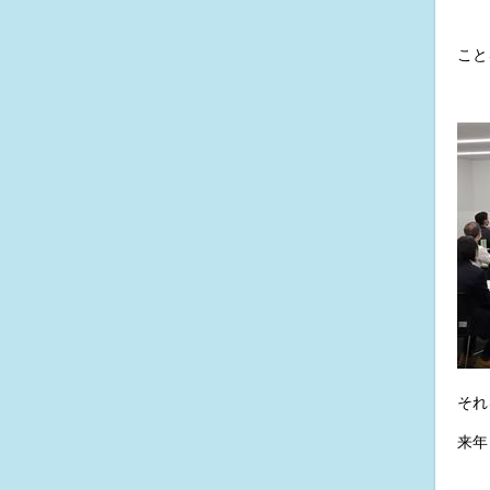
こと
それ
来年