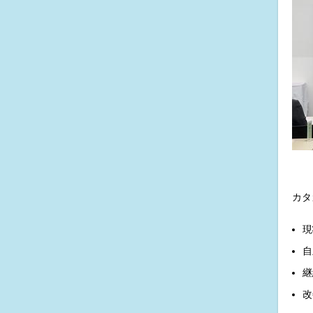
カタ
現
自
継
改