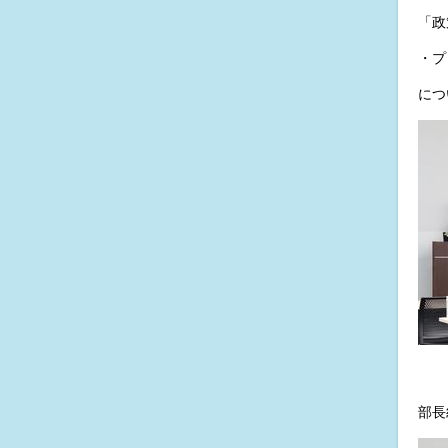
「政
・プ
につ
部長