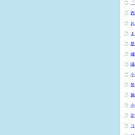
「
西
お
ま
星
減
議
小
答
施
小
定
コ