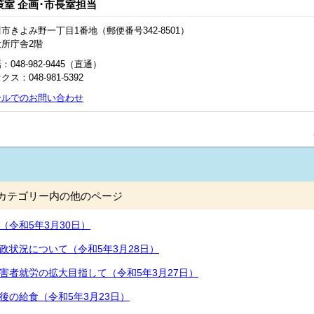
策室 企画･市長室担当
市きよみ野一丁目1番地（郵便番号342-8501）
役所庁舎2階
：048‐982‐9445（直通）
クス：048-981-5392
ールでのお問い合わせ
カテゴリー内の他のページ
（令和5年3月30日）
政状況について（令和5年3月28日）
害者就労の拡大目指して（令和5年3月27日）
後の給食（令和5年3月23日）