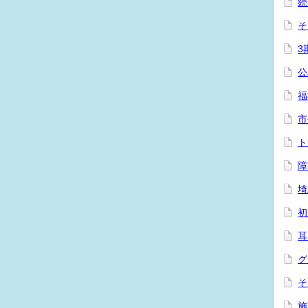
続
そ
3
公
福
市
ト
障
埼
初
耳
グ
そ
施