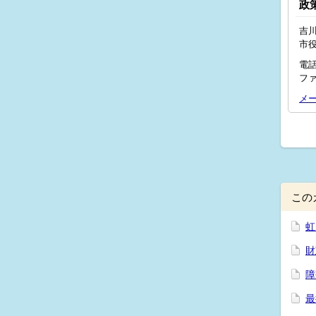
政
吉川
市
電話
ファ
メ
この
虹
財
障
最