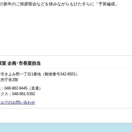
の新年のご挨拶面会などを挟みながらもひたすらに「予算編成」
策室 企画･市長室担当
市きよみ野一丁目1番地（郵便番号342-8501）
役所庁舎2階
：048‐982‐9445（直通）
クス：048-981-5392
ールでのお問い合わせ