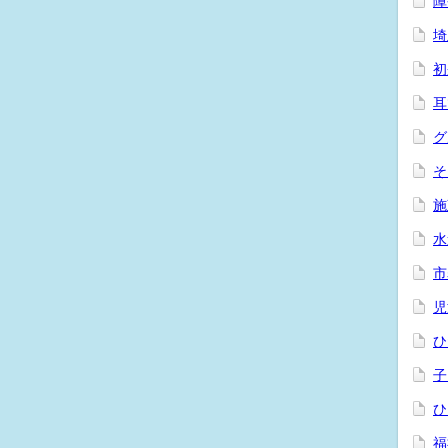
障
埼
初
耳
グ
そ
施
水
市
児
ひ
子
ひ
福