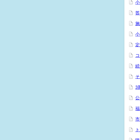
小
答
施
小
定
コ
続
そ
3
公
福
市
ト