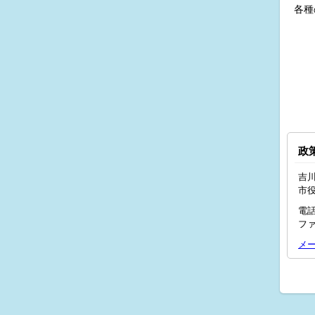
各種
政
吉川
市
電話
ファ
メ