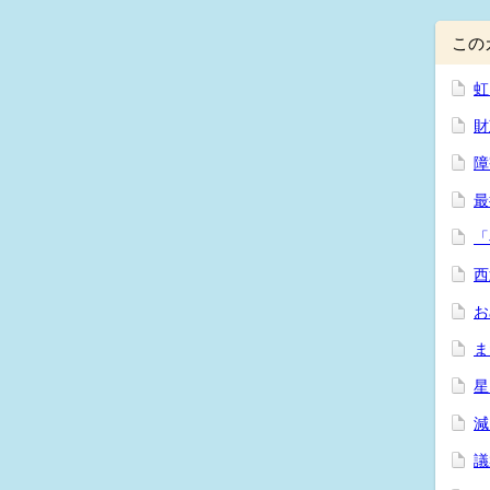
この
虹
財
障
最
「
西
お
ま
星
減
議