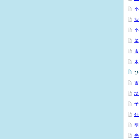
小
採
小
第
市
木
ひ
吉
埼
予
仕
明
光