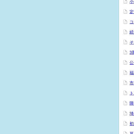
小
定
コ
続
そ
3
公
福
市
ト
障
埼
初
耳