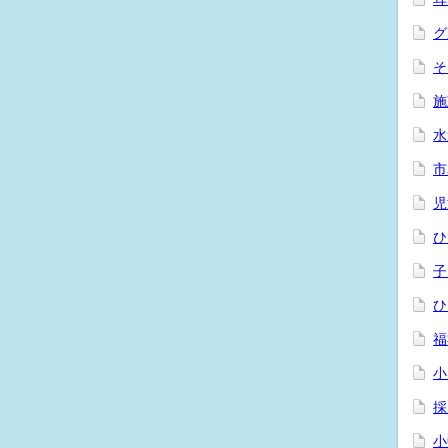
グ
そ
施
水
市
児
ひ
子
ひ
福
小
採
小