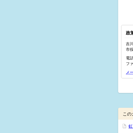
政
吉川
市
電話
ファ
メ
この
虹