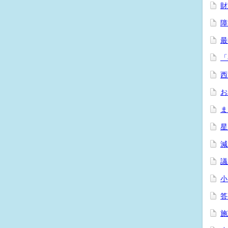
財
障
最
「
西
お
ま
星
減
議
小
答
施