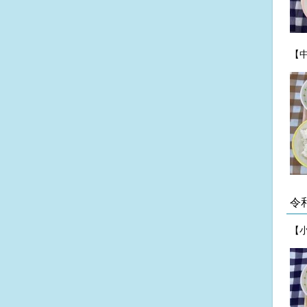
【
令
【