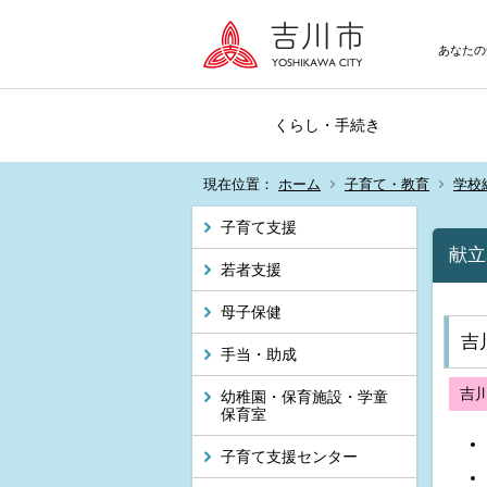
あなたの
くらし・手続き
現在位置：
ホーム
子育て・教育
学校
子育て支援
献立
若者支援
母子保健
吉
手当・助成
吉
幼稚園・保育施設・学童
保育室
子育て支援センター