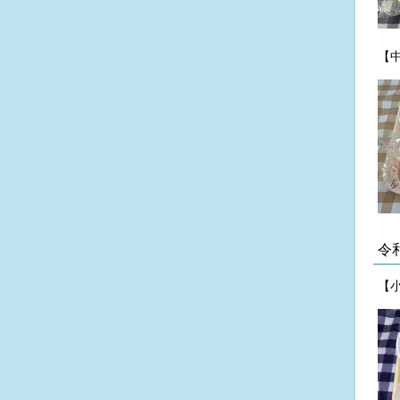
【
令
【