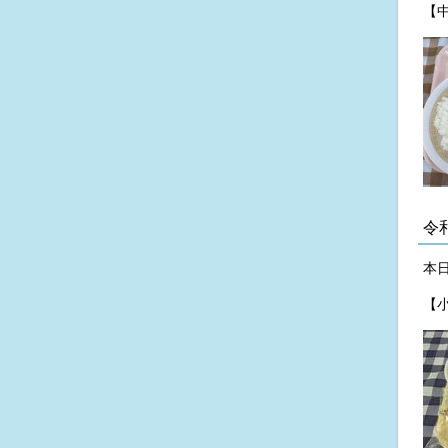
【
令
本
【