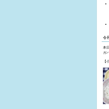
令
本
ガ
【