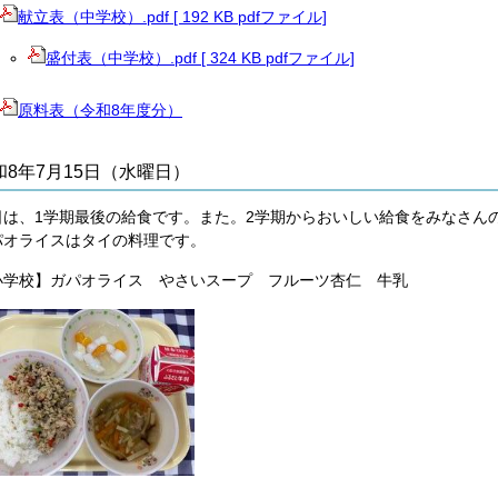
献立表（中学校）.pdf [ 192 KB pdfファイル]
盛付表（中学校）.pdf [ 324 KB pdfファイル]
原料表（令和8年度分）
和8年7月15日（水曜日）
日は、1学期最後の給食です。また。2学期からおいしい給食をみなさん
パオライスはタイの料理です。
小学校】ガパオライス やさいスープ フルーツ杏仁 牛乳