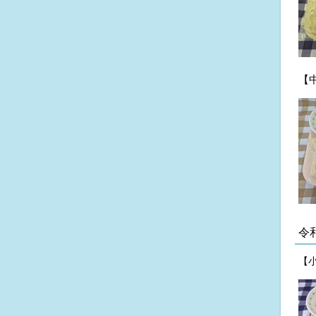
【
令
【