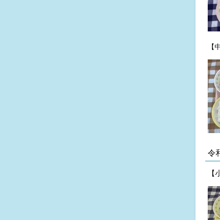
【
令
【