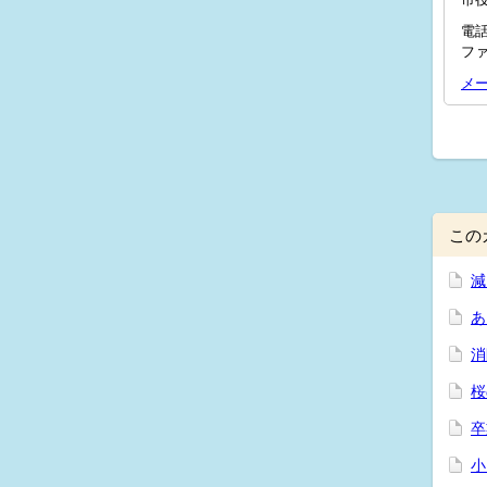
電話
ファ
メ
この
減
あ
消
桜
卒
小