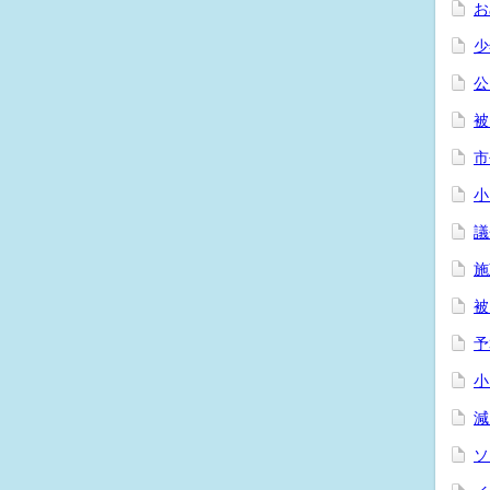
お
少
公
被
市
小
議
施
被
予
小
減
ソ