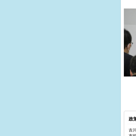
政
吉川
市