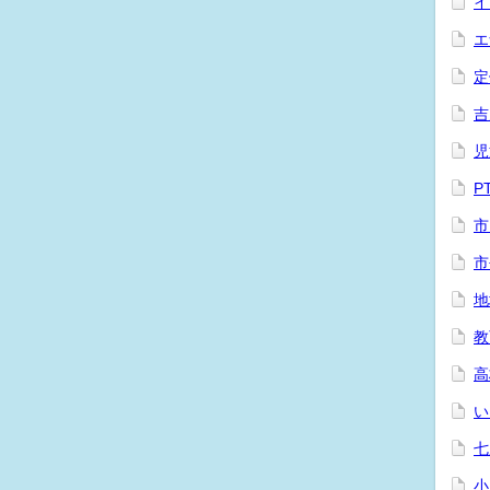
イ
エ
定
吉
児
P
市
市
地
教
高
い
七
小