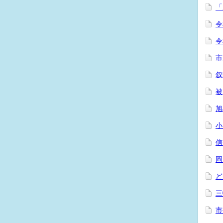
「
令
令
市
叙
被
旭
小
信
岡
ど
三
市