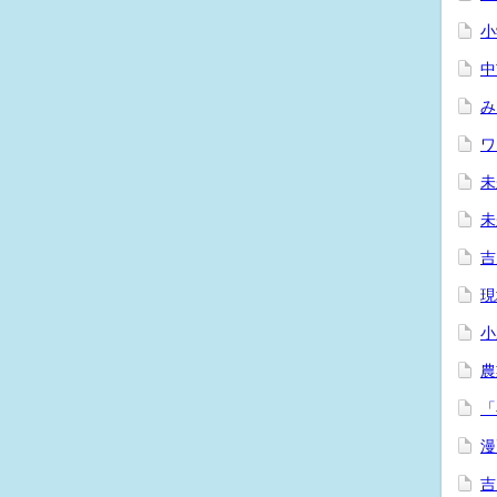
小
中
み
ワ
未
未
吉
現
小
農
「
漫
吉