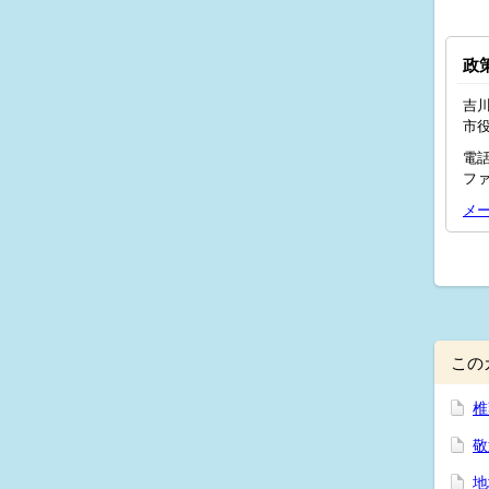
政
吉川
市
電話
ファ
メ
この
椎
敬
地