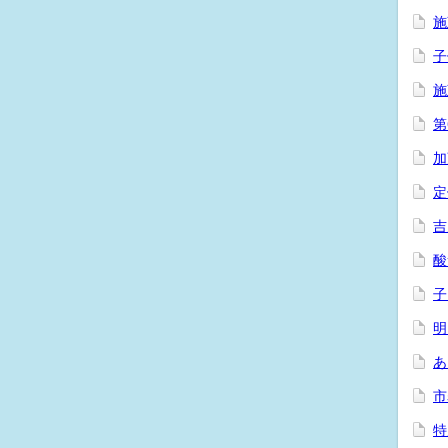
施
子
施
第
加
定
吉
酸
子
明
あ
市
特