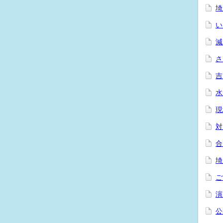
埼
い
減
さ
吉
水
現
対
合
埼
ご
演
公