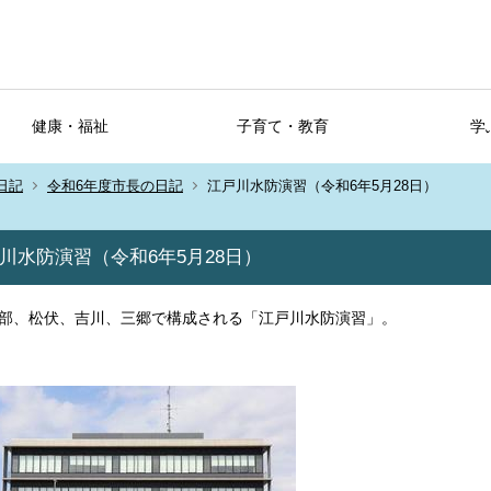
健康・福祉
子育て・教育
学
日記
令和6年度市長の日記
江戸川水防演習（令和6年5月28日）
川水防演習（令和6年5月28日）
部、松伏、吉川、三郷で構成される「江戸川水防演習」。