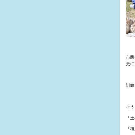
市民
更に
訓練
そう
「土
「積