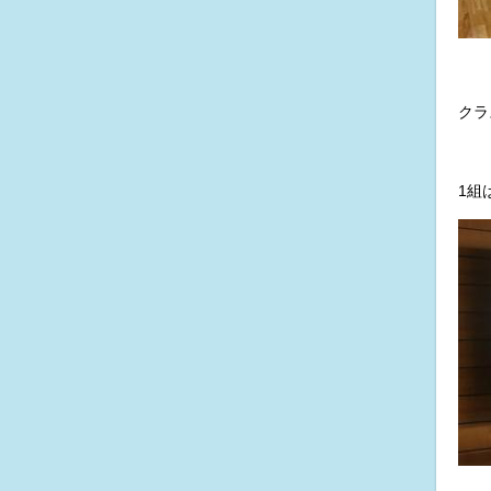
クラ
1組