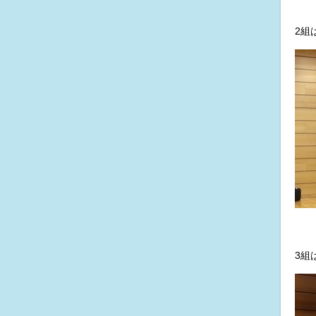
2組
3組