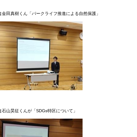
は金田真樹くん「パークライフ推進による自然保護」
は石山昊征くんが「SDGs特区について」