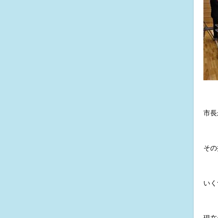
市長
その
いく