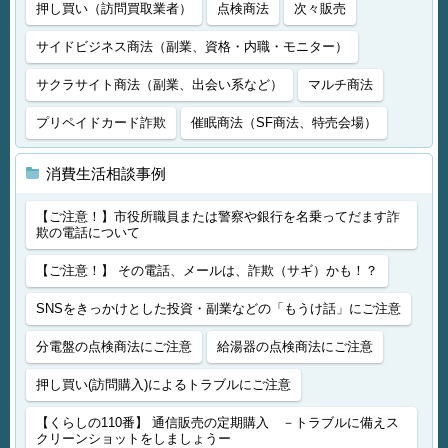
押し買い（訪問買取業者）
点検商法
次々販売
サイドビジネス商法（副業、資格・内職・モニター）
サクラサイト商法（副業、出会い系など）
マルチ商法
プリペイドカード詐欺
催眠商法（SF商法、特売会場）
消費生活相談事例
【ご注意！】市役所職員または警察や銀行を名乗ってだます詐
欺の電話について
【ご注意！】 その電話、メールは、詐欺（サギ）かも！？
SNSをきっかけとした投資・副業などの「もうけ話」にご注意
分電盤の点検商法にご注意
給湯器の点検商法にご注意
押し買い(訪問購入)によるトラブルにご注意
【くらしの110番】 通信販売の定期購入 －トラブルに備えス
クリーンショットをしましょうー